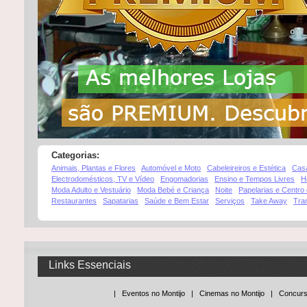
Categorias:
Animais, Plantas e Flores
Automóvel e Moto
Cabeleireiros e Estética
Cas
Electrodomésticos, TV e Vídeo
Engomadorias
Ensino e Tempos Livres
H
Moda Adulto e Vestuário
Moda Bebé e Criança
Noite
Papelarias e Centro
Restaurantes
Sapatarias
Saúde e Bem Estar
Serviços
Take Away
Tra
Links Essenciais
| Eventos no Montijo |
Cinemas no Montijo |
Concur