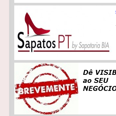
R
2
T