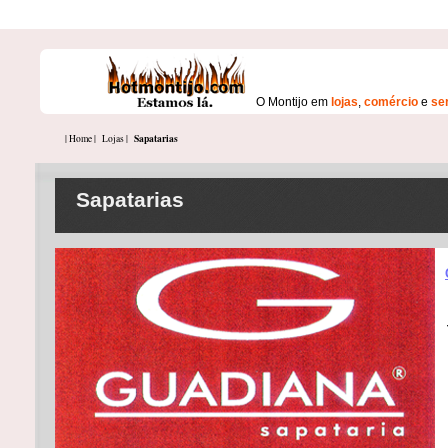
O Montijo em
lojas
,
comércio
e
se
Sapatarias
| Home |
Lojas |
Sapatarias
R
2
T